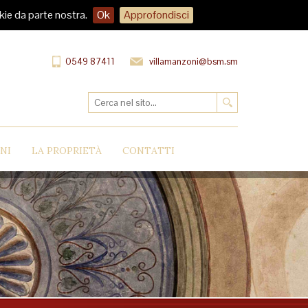
kie da parte nostra.
Ok
Approfondisci
0549 87411
villamanzoni@bsm.sm
NI
LA PROPRIETÀ
CONTATTI