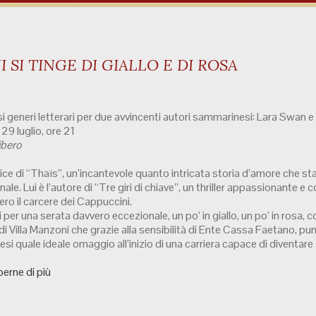
 SI TINGE DI GIALLO E DI ROSA
i generi letterari per due avvincenti autori sammarinesi: Lara Swan e
29 luglio, ore 21
ibero
trice di “Thaïs”, un’incantevole quanto intricata storia d’amore che s
nale. Lui è l’autore di “Tre giri di chiave”, un thriller appassionante 
vero il carcere dei Cappuccini.
 per una serata davvero eccezionale, un po’ in giallo, un po’ in rosa, c
 di Villa Manzoni che grazie alla sensibilità di Ente Cassa Faetano, punta 
i quale ideale omaggio all’inizio di una carriera capace di diventare
erne di più