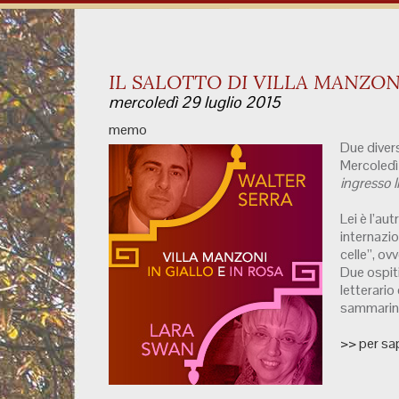
IL SALOTTO DI VILLA MANZONI
mercoledì 29 luglio 2015
memo
Due divers
Mercoledì 
ingresso l
Lei è l’au
internazio
celle”, ov
Due ospiti
letterario
sammarines
>> per sap