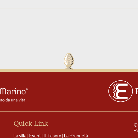
Quick Link
© 
Po
La villa
|
Eventi
|
Il Tesoro
|
La Proprietà