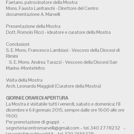
Faetano, patrocinatore della Mostra
Mons. Fausto Lanfranchi - Direttore del Centro
documentazione A. Marvelli
Presentazione della Mostra
Dott. Romolo Ricci - ideatore e curatore della Mostra
Conclusioni
S. E. Mons. Francesco Lambiasi - Vescovo della Diocesi di
Rimini
S. E. Mons. Andrea Turazzi - Vescovo della Diocesi San
Marino-Montefeltro
Visita della Mostra
Arch. Leonardo Maggioli (Curatore della Mostra)
GIORNI E ORARI DI APERTURA
La Mostra è visitabile tutti i venerdì, sabato e domenica; l’8
dicembre e 6 il gennaio 2015, sempre dalle ore 16:00 alle ore
19:00.
Per prenotazione di gruppi: -
segreteriacentromarvelli@gmail.com – tel. 340 2778232 –
l.maggioli@archiworld.it – tel. 320 7656378.